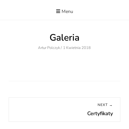
Skip
to
Menu
www.superwizja.net
DANUTA
content
POLCZYK -
SUPERWIZJA
Galeria
PRACY
SOCJALNEJ
Author
Posted
Artur Polczyk
/
1 Kwietnia 2018
On
Nawigacja
wpisu
NEXT →
Certyfikaty
Next
post: